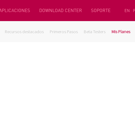
 APLICACIONES
DOWNLOAD CENTER
SOPORTE
EN
Recursos destacados
Primeros Pasos
Beta Testers
Mis Planes