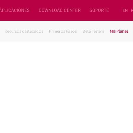
 APLICACIONES
DOWNLOAD CENTER
SOPORTE
EN
Recursos destacados
Primeros Pasos
Beta Testers
Mis Planes