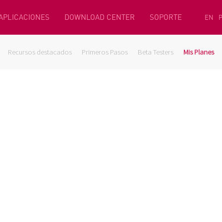
 APLICACIONES
DOWNLOAD CENTER
SOPORTE
EN
Recursos destacados
Primeros Pasos
Beta Testers
Mis Planes