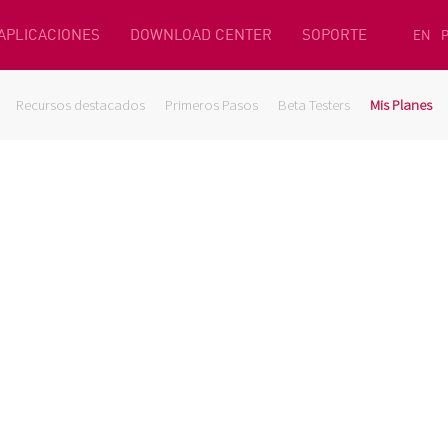
 APLICACIONES
DOWNLOAD CENTER
SOPORTE
EN
Recursos destacados
Primeros Pasos
Beta Testers
Mis Planes