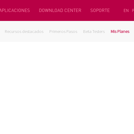
 APLICACIONES
DOWNLOAD CENTER
SOPORTE
EN
Recursos destacados
Primeros Pasos
Beta Testers
Mis Planes