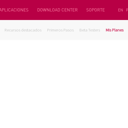
 APLICACIONES
DOWNLOAD CENTER
SOPORTE
EN
Recursos destacados
Primeros Pasos
Beta Testers
Mis Planes