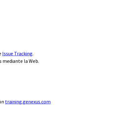
de
Issue Tracking
.
s mediante la Web.
ión
training.genexus.com