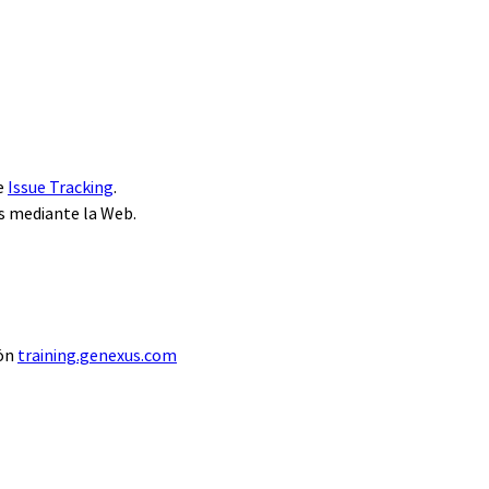
de
Issue Tracking
.
s mediante la Web.
ión
training.genexus.com