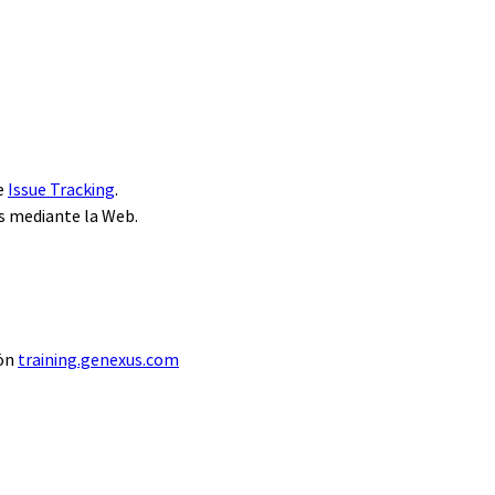
de
Issue Tracking
.
s mediante la Web.
ión
training.genexus.com