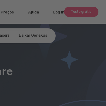
Teste grátis
Preços
Ajuda
Log in
apers
Baixar GeneXus
are