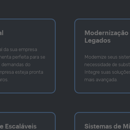
al
Modernização 
Legados
al da sua empresa
enta perfeita para se
Modernize seus sist
s demandas do
necessidade de subst
mpresa esteja pronta
Integre suas soluçõe
uros.
mais avançada.
e Escaláveis
Sistemas de Mi