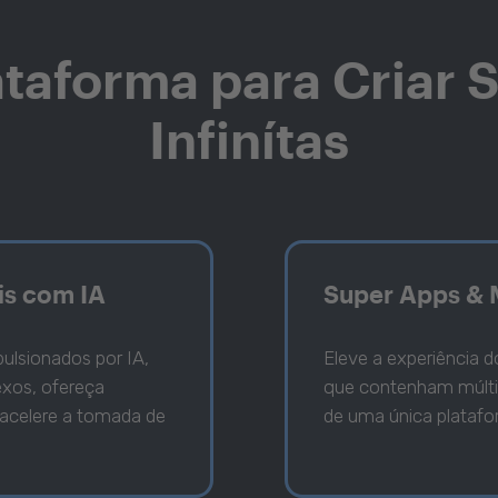
taforma para Criar 
Infinítas
is com IA
Super Apps & 
pulsionados por IA,
Eleve a experiência d
xos, ofereça
que contenham múltip
 acelere a tomada de
de uma única platafo