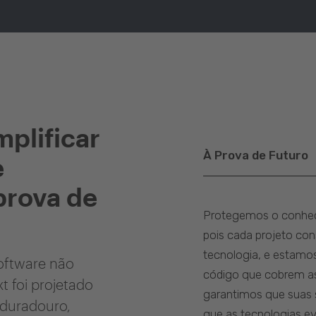
mplificar
À Prova de Futuro
e
 prova de
Protegemos o conhec
pois cada projeto co
tecnologia, e estamo
oftware não
código que cobrem as
t foi projetado
garantimos que suas 
 duradouro,
que as tecnologias e