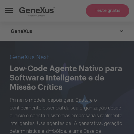
Teste grátis
GeneXus
GeneXus
GeneXus Next:
Agents
Low-Code Agente Nativo para
Software Inteligente e de
Tecnologias
Missão Crítica
Integração
Primeiro modele, depois gere. Capture o
Casos de Uso
conhecimento essencial da sua organização desde
o início e construa sistemas empresariais realmente
Whitepapers
inteligentes. Use agentes de IA generativa, geração
determinística e simbólica, e uma Base de