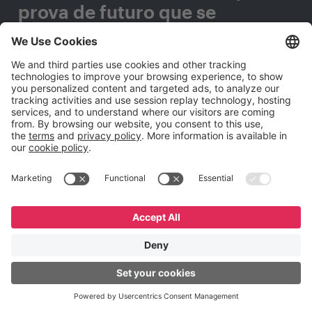
prova de futuro que se
adaptem a qualquer mudança
tecnológica?
Preencha este formulário e entraremos em contato
com você.
Nome
*
Sobrenome
*
E-mail Corporativo
*