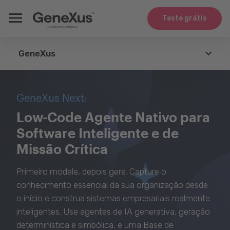
Teste grátis
GeneXus
GeneXus
GeneXus Next:
Agents
Low-Code Agente Nativo para
Software Inteligente e de
Tecnologias
Missão Crítica
Integração
Primeiro modele, depois gere. Capture o
Casos de Uso
conhecimento essencial da sua organização desde
o início e construa sistemas empresariais realmente
Whitepapers
inteligentes. Use agentes de IA generativa, geração
determinística e simbólica, e uma Base de