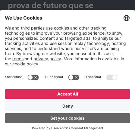
prova de futuro que se
adaptem a qualquer mudança
tecnológica?
Preencha este formulário e entraremos em contato
com você.
Nome
*
Sobrenome
*
E-mail Corporativo
*