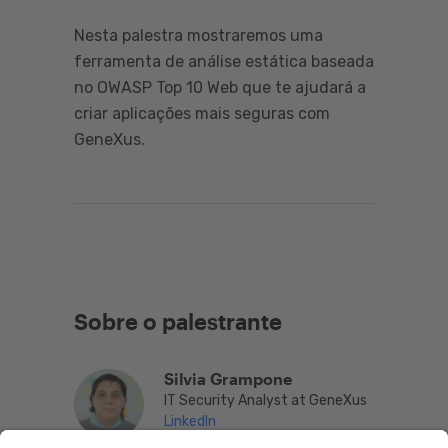
Nesta palestra mostraremos uma
ferramenta de análise estática baseada
no OWASP Top 10 Web que te ajudará a
criar aplicações mais seguras com
GeneXus.
Sobre o palestrante
Silvia Grampone
IT Security Analyst at GeneXus
LinkedIn