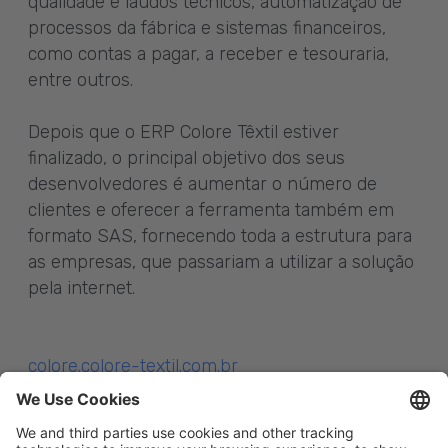
qualidade e laudos técnicos, automatização de
processos da fábrica e sistemas financeiros,
como contas a pagar, a receber e tesouraria,
entre outros.
Depois que o ERP Colore Têxtil estiver
finalizado, o principal objetivo dos seus
desenvolvedores é aumentar o número de
clientes e oferecer a ferramenta também em
formato SAS, fornecendo toda a estrutura para
as empresas, que passariam a utilizar a solução
pela internet.
colore.colore-textil.com.br
bxt.com.br