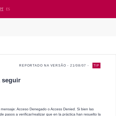
PT
ES