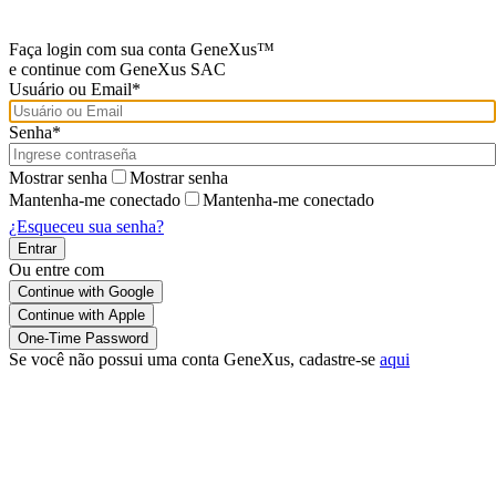
Faça login com sua conta GeneXus™
e continue com GeneXus SAC
Usuário ou Email*
Senha*
Mostrar senha
Mostrar senha
Mantenha-me conectado
Mantenha-me conectado
¿Esqueceu sua senha?
Ou entre com
Continue with Google
Se você não possui uma conta GeneXus, cadastre-se
aqui