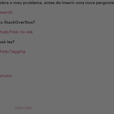
obre o meu problema, antes de inserir uma nova pergunt
/search
no StackOverflow?
/help/how-to-ask
usá-las?
/help/tagging
Forums
Sitios úteis