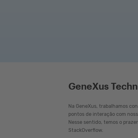
GeneXus Techn
Na GeneXus, trabalhamos cons
pontos de interação com nos
Nesse sentido, temos o praze
StackOverflow.