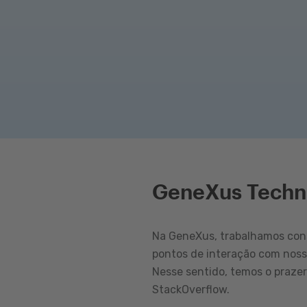
GeneXus Techn
Na GeneXus, trabalhamos cons
pontos de interação com nos
Nesse sentido, temos o praze
StackOverflow.