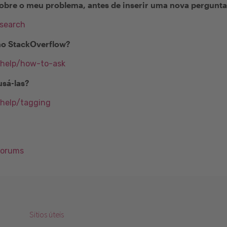
obre o meu problema, antes de inserir uma nova pergunt
/search
no StackOverflow?
/help/how-to-ask
usá-las?
/help/tagging
Forums
Sitios úteis