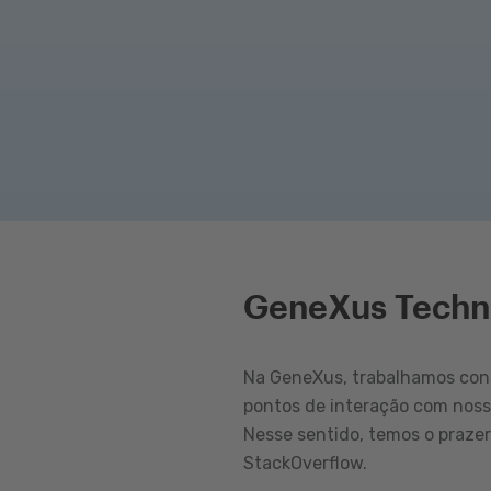
GeneXus Techn
Na GeneXus, trabalhamos cons
pontos de interação com nos
Nesse sentido, temos o praze
StackOverflow.