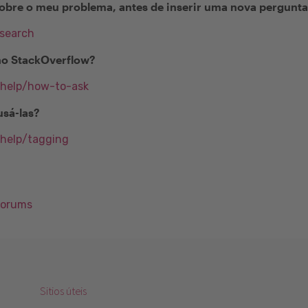
obre o meu problema, antes de inserir uma nova pergunt
/search
no StackOverflow?
/help/how-to-ask
usá-las?
/help/tagging
Forums
Sitios úteis