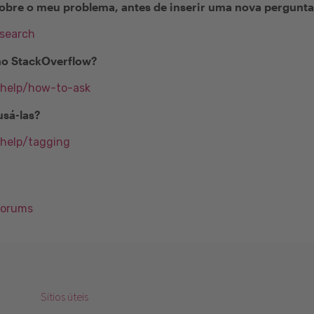
obre o meu problema, antes de inserir uma nova pergunt
/search
no StackOverflow?
/help/how-to-ask
usá-las?
/help/tagging
Forums
Sitios úteis