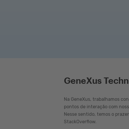
GeneXus Techn
Na GeneXus, trabalhamos cons
pontos de interação com nos
Nesse sentido, temos o praze
StackOverflow.