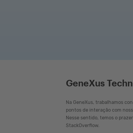
GeneXus Techn
Na GeneXus, trabalhamos cons
pontos de interação com nos
Nesse sentido, temos o praze
StackOverflow.