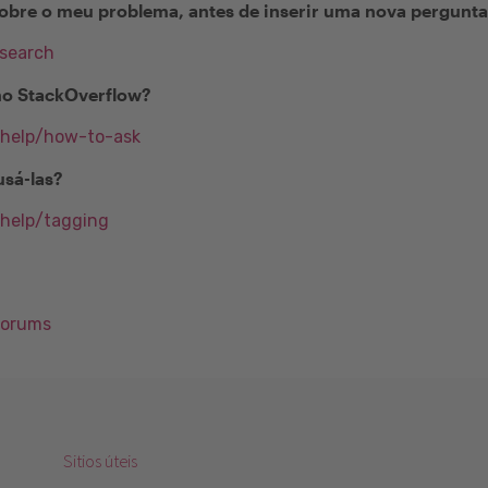
obre o meu problema, antes de inserir uma nova pergunt
/search
no StackOverflow?
/help/how-to-ask
usá-las?
/help/tagging
Forums
Sitios úteis