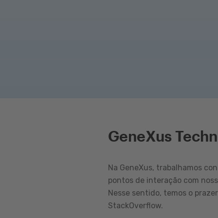
GeneXus Techn
Na GeneXus, trabalhamos cons
pontos de interação com nos
Nesse sentido, temos o praze
StackOverflow.