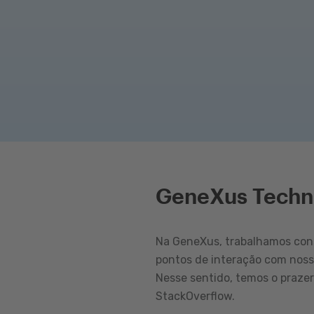
GeneXus Techn
Na GeneXus, trabalhamos cons
pontos de interação com nos
Nesse sentido, temos o praze
StackOverflow.