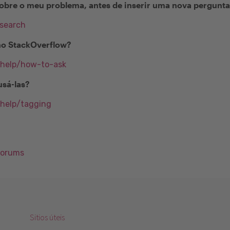
obre o meu problema, antes de inserir uma nova pergunt
/search
no StackOverflow?
/help/how-to-ask
usá-las?
/help/tagging
Forums
Sitios úteis