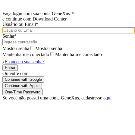
Faça login com sua conta GeneXus™
e continue com Download Center
Usuário ou Email*
Senha*
Mostrar senha
Mostrar senha
Mantenha-me conectado
Mantenha-me conectado
¿Esqueceu sua senha?
Ou entre com
Continue with Google
Se você não possui uma conta GeneXus, cadastre-se
aqui