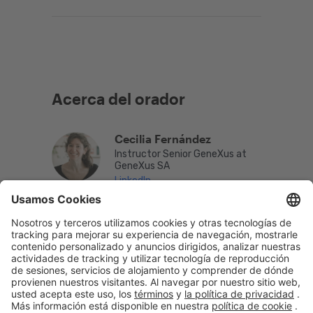
Acerca del orador
Cecilia Fernández
Instructor Senior GeneXus at
GeneXus SA
LinkedIn