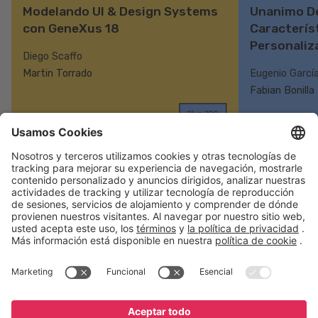
Modelando UI & Design Systems
Unanimo De
con GeneXus 18
Caracterís
Personaliz
Diego Scaffo
Martin Torrado
Eugenio Garcí
Fabian Bonilla
English
Español
Português