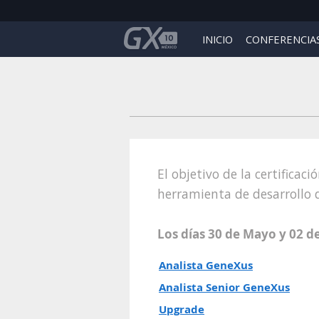
INICIO
CONFERENCIA
El objetivo de la certifica
herramienta de desarrollo d
Los días 30 de Mayo y 02 de
Analista GeneXus
Analista Senior GeneXus
Upgrade