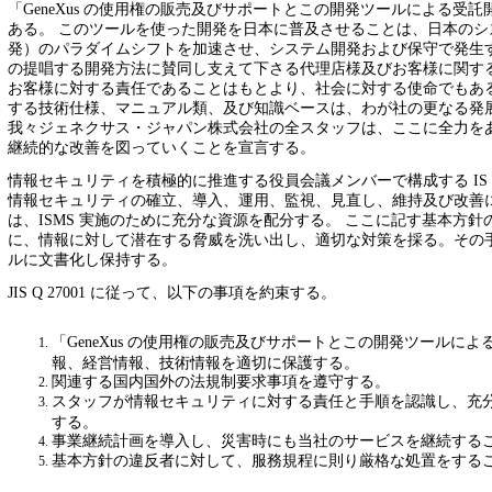
「GeneXus の使用権の販売及びサポートとこの開発ツールによる受
ある。 このツールを使った開発を日本に普及させることは、日本の
発）のパラダイムシフトを加速させ、システム開発および保守で発生
の提唱する開発方法に賛同し支えて下さる代理店様及びお客様に関す
お客様に対する責任であることはもとより、社会に対する使命でもあ
する技術仕様、マニュアル類、及び知識ベースは、わが社の更なる発
我々ジェネクサス・ジャパン株式会社の全スタッフは、ここに全力を
継続的な改善を図っていくことを宣言する。
情報セキュリティを積極的に推進する役員会議メンバーで構成する IS 
情報セキュリティの確立、導入、運用、監視、見直し、維持及び改善
は、ISMS 実施のために充分な資源を配分する。 ここに記す基本方
に、情報に対して潜在する脅威を洗い出し、適切な対策を採る。その
ルに文書化し保持する。
JIS Q 27001 に従って、以下の事項を約束する。
「GeneXus の使用権の販売及びサポートとこの開発ツールに
報、経営情報、技術情報を適切に保護する。
関連する国内国外の法規制要求事項を遵守する。
スタッフが情報セキュリティに対する責任と手順を認識し、充
する。
事業継続計画を導入し、災害時にも当社のサービスを継続する
基本方針の違反者に対して、服務規程に則り厳格な処置をする