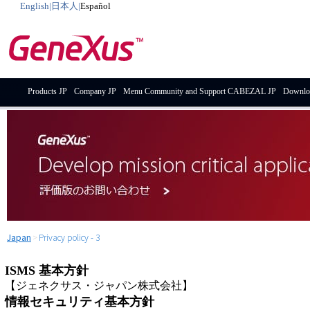
English
|
日本人
|
Español
Products JP
Company JP
Menu Community and Support CABEZAL JP
Downlo
Japan
>
Privacy policy - 3
ISMS 基本方針
【ジェネクサス・ジャパン株式会社】
情報セキュリティ基本方針