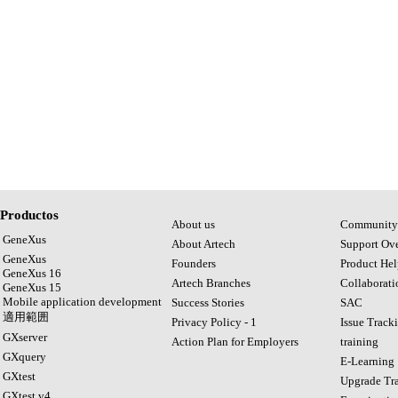
Productos
About us
Community
GeneXus
About Artech
Support Ov
GeneXus
Founders
Product Hel
GeneXus 16
Artech Branches
Collaborat
GeneXus 15
Mobile application development
Success Stories
SAC
適用範囲
Privacy Policy - 1
Issue Track
GXserver
Action Plan for Employers
training
GXquery
E-Learning
GXtest
Upgrade Tra
GXtest v4