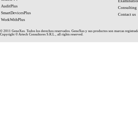
Examinatio
AuditPlus
Consulting
SmartDevicesPlus
Contact us
WorkWithPlus
© 2011 GeneXus. Todos los derechos reservados. GeneXus y sus productos son marcas registrad
Copyright © Artech Consultores S.R.L., all rights reserved.