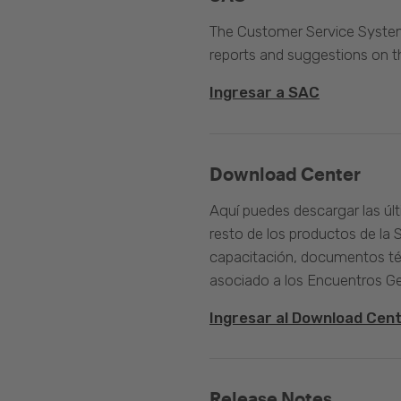
The Customer Service System 
reports and suggestions on 
Ingresar a SAC
Download Center
Aquí puedes descargar las úl
resto de los productos de la 
capacitación, documentos té
asociado a los Encuentros G
Ingresar al Download Cen
Release Notes