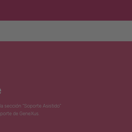
e
la sección “Soporte Asistido”
oporte de GeneXus.