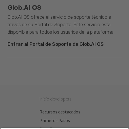
Glob.AI OS
Glob.AI OS ofrece el servicio de soporte técnico a
través de su Portal de Soporte. Este servicio está
disponible para todos los usuarios de la plataforma.
Entrar al Portal de Soporte de Glob.AI OS
Inicio developers
Recursos destacados
Primeros Pasos