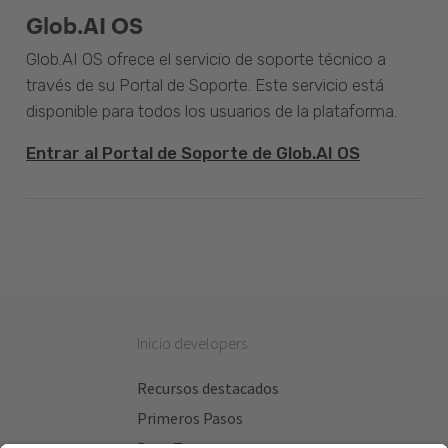
Glob.AI OS
Glob.AI OS ofrece el servicio de soporte técnico a
través de su Portal de Soporte. Este servicio está
disponible para todos los usuarios de la plataforma.
Entrar al Portal de Soporte de Glob.AI OS
Inicio developers
Recursos destacados
Primeros Pasos