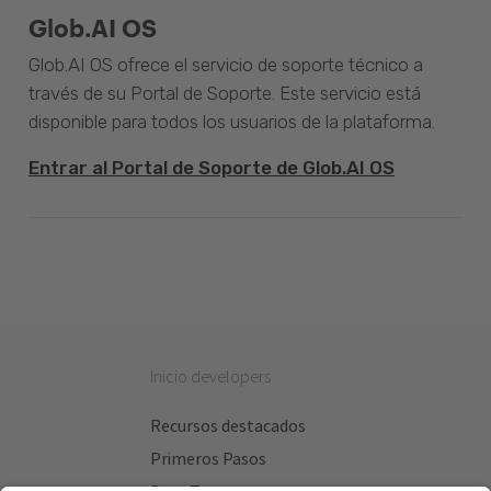
Glob.AI OS
Glob.AI OS ofrece el servicio de soporte técnico a
través de su Portal de Soporte. Este servicio está
disponible para todos los usuarios de la plataforma.
Entrar al Portal de Soporte de Glob.AI OS
Inicio developers
Recursos destacados
Primeros Pasos