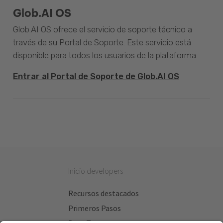
Glob.AI OS
Glob.AI OS ofrece el servicio de soporte técnico a
través de su Portal de Soporte. Este servicio está
disponible para todos los usuarios de la plataforma.
Entrar al Portal de Soporte de Glob.AI OS
Inicio developers
Recursos destacados
Primeros Pasos