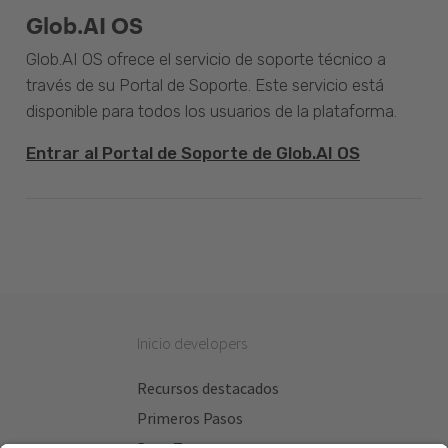
Glob.AI OS
Glob.AI OS ofrece el servicio de soporte técnico a
través de su Portal de Soporte. Este servicio está
disponible para todos los usuarios de la plataforma.
Entrar al Portal de Soporte de Glob.AI OS
Inicio developers
Recursos destacados
Primeros Pasos