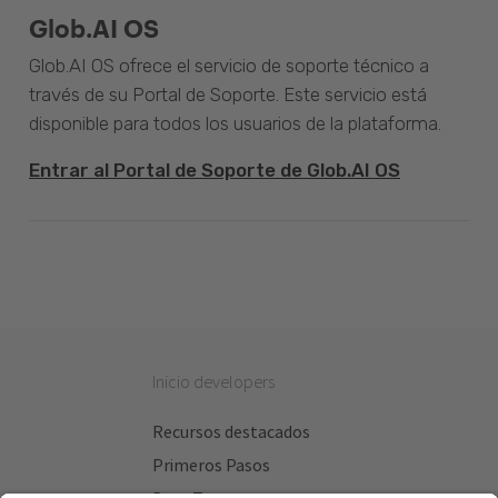
Glob.AI OS
Glob.AI OS ofrece el servicio de soporte técnico a
través de su Portal de Soporte. Este servicio está
disponible para todos los usuarios de la plataforma.
Entrar al Portal de Soporte de Glob.AI OS
Inicio developers
Recursos destacados
Primeros Pasos