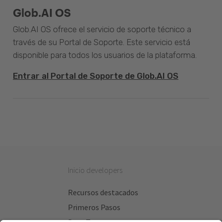
Glob.AI OS
Glob.AI OS ofrece el servicio de soporte técnico a
través de su Portal de Soporte. Este servicio está
disponible para todos los usuarios de la plataforma.
Entrar al Portal de Soporte de Glob.AI OS
Inicio developers
Recursos destacados
Primeros Pasos