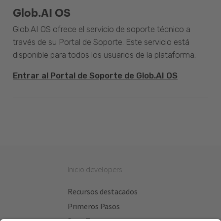
Glob.AI OS
Glob.AI OS ofrece el servicio de soporte técnico a
través de su Portal de Soporte. Este servicio está
disponible para todos los usuarios de la plataforma.
Entrar al Portal de Soporte de Glob.AI OS
Inicio developers
Recursos destacados
Primeros Pasos