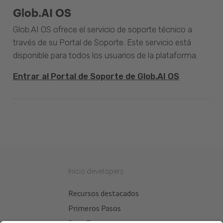
Glob.AI OS
Glob.AI OS ofrece el servicio de soporte técnico a
través de su Portal de Soporte. Este servicio está
disponible para todos los usuarios de la plataforma.
Entrar al Portal de Soporte de Glob.AI OS
Inicio developers
Recursos destacados
Primeros Pasos