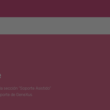
e
la sección “Soporte Asistido”
oporte de GeneXus.