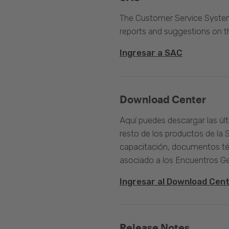
The Customer Service System 
reports and suggestions on 
Ingresar a SAC
Download Center
Aquí puedes descargar las úl
resto de los productos de la 
capacitación, documentos té
asociado a los Encuentros G
Ingresar al Download Cen
Release Notes