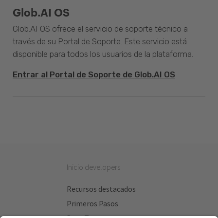
Glob.AI OS
Glob.AI OS ofrece el servicio de soporte técnico a
través de su Portal de Soporte. Este servicio está
disponible para todos los usuarios de la plataforma.
Entrar al Portal de Soporte de Glob.AI OS
Inicio developers
Recursos destacados
Primeros Pasos