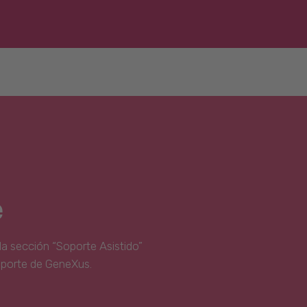
e
la sección “Soporte Asistido”
oporte de GeneXus.