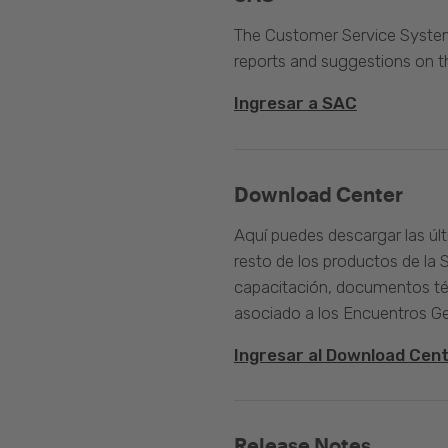
The Customer Service System 
reports and suggestions on 
Ingresar a SAC
Download Center
Aquí puedes descargar las úl
resto de los productos de la 
capacitación, documentos té
asociado a los Encuentros G
Ingresar al Download Cen
Release Notes