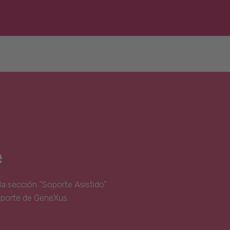
e
la sección “Soporte Asistido”
oporte de GeneXus.