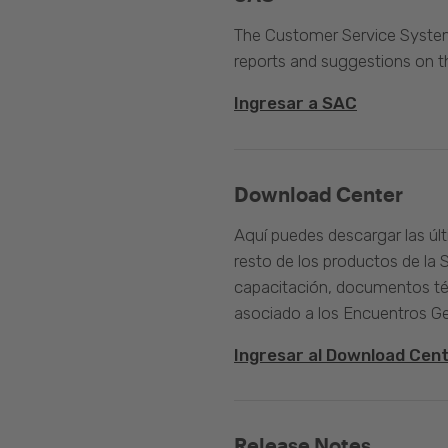
The Customer Service System 
reports and suggestions on 
Ingresar a SAC
Download Center
Aquí puedes descargar las úl
resto de los productos de la 
capacitación, documentos té
asociado a los Encuentros G
Ingresar al Download Cen
Release Notes