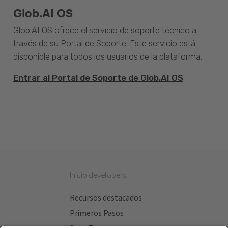
Glob.AI OS
Glob.AI OS ofrece el servicio de soporte técnico a
través de su Portal de Soporte. Este servicio está
disponible para todos los usuarios de la plataforma.
Entrar al Portal de Soporte de Glob.AI OS
Inicio developers
Recursos destacados
Primeros Pasos