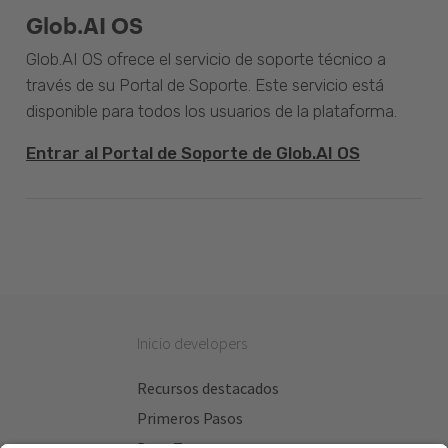
Glob.AI OS
Glob.AI OS ofrece el servicio de soporte técnico a
través de su Portal de Soporte. Este servicio está
disponible para todos los usuarios de la plataforma.
Entrar al Portal de Soporte de Glob.AI OS
Inicio developers
Recursos destacados
Primeros Pasos