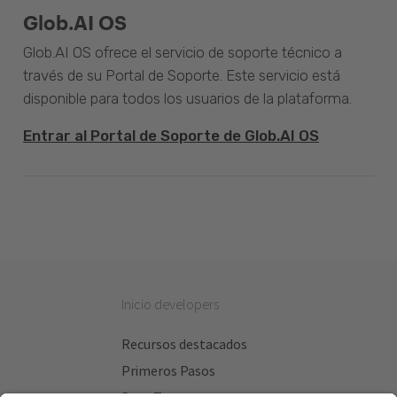
Glob.AI OS
Glob.AI OS ofrece el servicio de soporte técnico a
través de su Portal de Soporte. Este servicio está
disponible para todos los usuarios de la plataforma.
Entrar al Portal de Soporte de Glob.AI OS
Inicio developers
Recursos destacados
Primeros Pasos