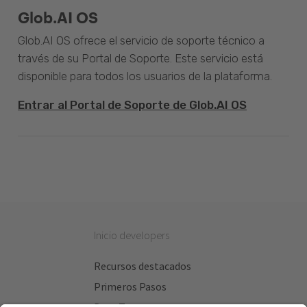
Glob.AI OS
Glob.AI OS ofrece el servicio de soporte técnico a
través de su Portal de Soporte. Este servicio está
disponible para todos los usuarios de la plataforma.
Entrar al Portal de Soporte de Glob.AI OS
Inicio developers
Recursos destacados
Primeros Pasos