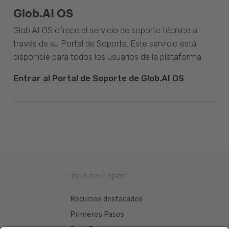
Glob.AI OS
Glob.AI OS ofrece el servicio de soporte técnico a
través de su Portal de Soporte. Este servicio está
disponible para todos los usuarios de la plataforma.
Entrar al Portal de Soporte de Glob.AI OS
Inicio developers
Recursos destacados
Primeros Pasos