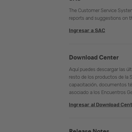
The Customer Service System 
reports and suggestions on 
Ingresar a SAC
Download Center
Aquí puedes descargar las úl
resto de los productos de la 
capacitación, documentos té
asociado a los Encuentros G
Ingresar al Download Cen
Release Notes