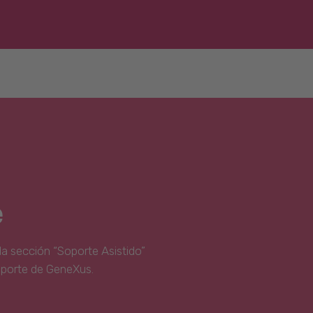
e
la sección “Soporte Asistido”
oporte de GeneXus.