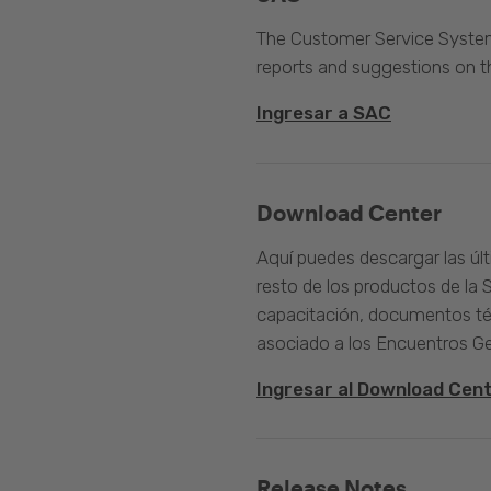
The Customer Service System 
reports and suggestions on 
Ingresar a SAC
Download Center
Aquí puedes descargar las úl
resto de los productos de la 
capacitación, documentos té
asociado a los Encuentros G
Ingresar al Download Cen
Release Notes