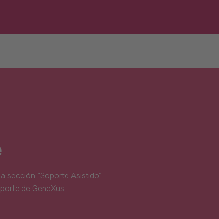
e
la sección “Soporte Asistido”
oporte de GeneXus.