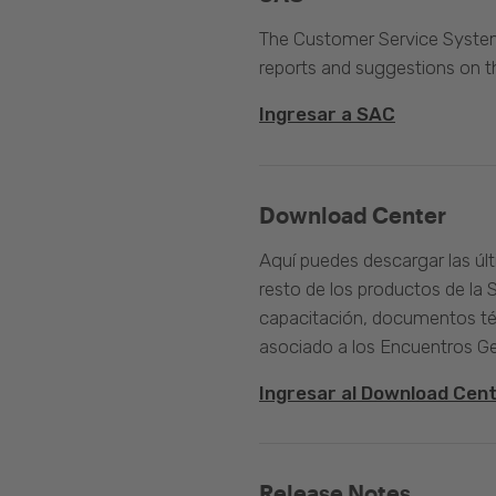
The Customer Service System 
reports and suggestions on 
Ingresar a SAC
Download Center
Aquí puedes descargar las úl
resto de los productos de la 
capacitación, documentos té
asociado a los Encuentros G
Ingresar al Download Cen
Release Notes