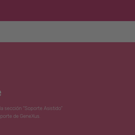
e
la sección “Soporte Asistido”
oporte de GeneXus.